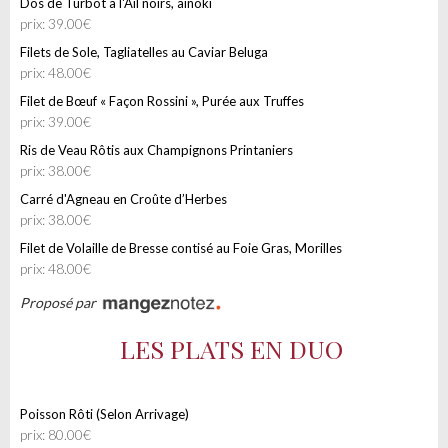
Dos de Turbot à l'Ail noirs, aïnoki
prix: 39.00€
Filets de Sole, Tagliatelles au Caviar Beluga
prix: 48.00€
Filet de Bœuf « Façon Rossini », Purée aux Truffes
prix: 39.00€
Ris de Veau Rôtis aux Champignons Printaniers
prix: 38.00€
Carré d'Agneau en Croûte d’Herbes
prix: 38.00€
Filet de Volaille de Bresse contisé au Foie Gras, Morilles
prix: 48.00€
Proposé par
LES PLATS EN DUO
Poisson Rôti (Selon Arrivage)
prix: 80.00€