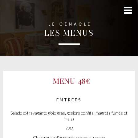
LES MENUS
MENU
48€
ENTRÉES
Salade extravagante (foie gras, gesiers confits, magrets fumés et
frais)
OU
Chartreuse d'asperges vertes au crabe