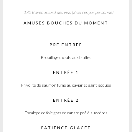
170 € avec accord des vins (3 verres par personne)
AMUSES BOUCHES DU MOMENT
PRÉ ENTRÉE
Brouillage d'œufs aux truffes
ENTRÉE 1
Frivolité de saumon fumé au caviar et saint jacques
ENTRÉE 2
Escalope de foie gras de canard poêlé aux cèpes
PATIENCE GLACÉE