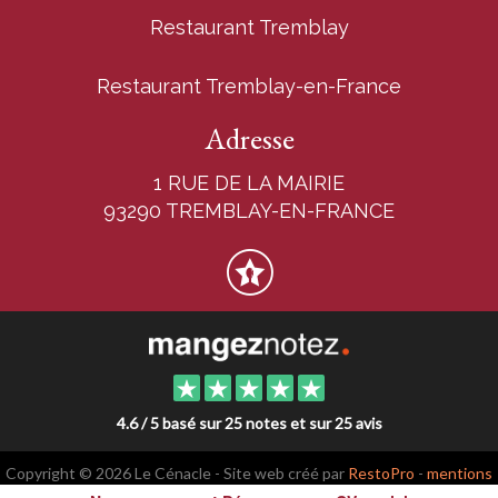
Restaurant Tremblay
Restaurant Tremblay-en-France
Adresse
1 RUE DE LA MAIRIE
93290 TREMBLAY-EN-FRANCE
4.6 / 5 basé sur 25 notes et sur 25 avis
Copyright © 2026 Le Cénacle - Site web créé par
RestoPro
-
mentions
légales